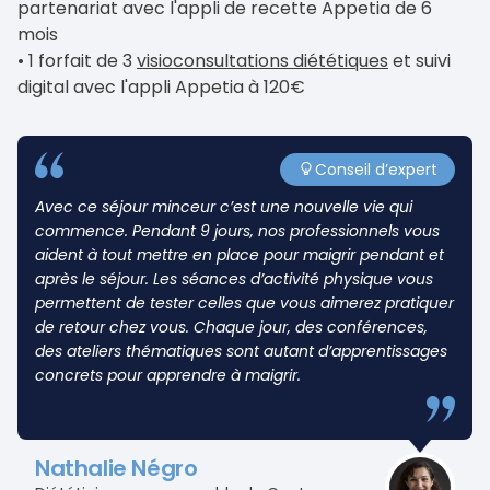
partenariat avec l'appli de recette Appetia de 6
1 atelier nutritionnel
au choix parmi
sauna, fontaine de givre, salle de repos,
mois
12 propositions pour adopter les réflexes
jacuzzis en intérieur et en extérieur, solarium
• 1 forfait de 3
visioconsultations diététiques
et suivi
minceur qui répondent à sa situation
Piscine thermale des
Grands Bains de
digital avec l'appli Appetia à 120€
personnelle. Animé par
Salins
,
une des plus grandes de France et ses
un diététicien (1h30/max 12 pers.)
cours d’aquagym et son jacuzzi extérieur
1 guide pratique « Réussir votre retour à la
Piscine de plein air jouxtant le spa du 1er juin
maison »
au 10 septembre 2026
Conseil d’expert
Avec ce séjour minceur c’est une nouvelle vie qui
commence. Pendant 9 jours, nos professionnels vous
Activités nutritionnelles
aident à tout mettre en place pour maigrir pendant et
après le séjour. Les séances d’activité physique vous
1 à 2 conférences nutritionnelles par jour, en
permettent de tester celles que vous aimerez pratiquer
accès libre et animées par un diététicien dans
de retour chez vous. Chaque jour, des conférences,
l'Espace Nutrition
des ateliers thématiques sont autant d’apprentissages
concrets pour apprendre à maigrir.
Nathalie Négro